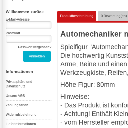
Willkommen zurück
Produktbeschreibung
0
Bewertung(en)
E-Mail-Adresse
Automechaniker m
Passwort
Spielfigur "Automech
Passwort vergessen?
Die hochwertig Kunstst
Arme, Beine und einen d
Werkzeugkiste, Reifen
Informationen
Privatsphäre und
Höhe Figur: 80mm
Datenschutz
Hinweise:
Unsere AGB
- Das Produkt ist kon
Zahlungsarten
- Achtung! Enthält Klei
Widerrufsbelehrung
- vom Herrsteller empf
Lieferinformationen