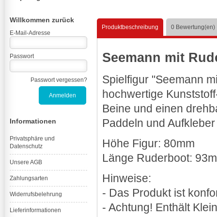
Willkommen zurück
Produktbeschreibung
0
Bewertung(en)
E-Mail-Adresse
Seemann mit Rud
Passwort
Spielfigur "Seemann 
Passwort vergessen?
hochwertige Kunststoff
Beine und einen drehba
Paddeln und Aufkleber 
Informationen
Privatsphäre und
Höhe Figur: 80mm
Datenschutz
Länge Ruderboot: 93
Unsere AGB
Hinweise:
Zahlungsarten
- Das Produkt ist kon
Widerrufsbelehrung
- Achtung! Enthält Klei
Lieferinformationen